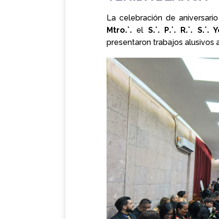
La celebración de aniversari
Mtro⸫
el
S⸫ P⸫ R⸫ S⸫ Ye
presentaron trabajos alusivos a 