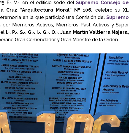
E.·. V.·., en el edificio sede del
Supremo Consejo de
osa Cruz “Arquitectura Moral” Nº 106,
celebró su
XL
eremonia en la que participó una Comisión del
Supremo
 por Miembros
Activos, Miembros Past Activos y Súper
 el
I.·. P.·. S.·. G.·. I.·. G.·. O.·. Juan Martín Valtierra Nájera,
erano Gran Comendador y Gran Maestre de la Orden.