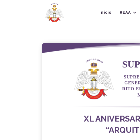
Inicio
REAA
SU
SUPRE
GENER
RITO E
XL ANIVERSARI
“ARQUIT