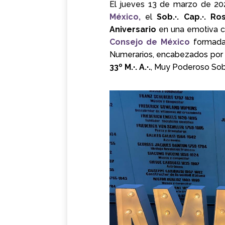
El jueves 13 de marzo de 2025 
México,
el
Sob.·. Cap.·. R
Aniversario
en una emotiva c
Consejo de México
formada
Numerarios
, encabezados por
33º M.·. A.·.
, Muy Poderoso Sob