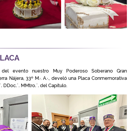
PLACA
 del evento nuestro Muy Poderoso Soberano Gran
rra Nájera, 33º M.·. A.·., develó una Placa Conmemorativa
⸫ DDoc⸫ MMtro⸫ del Capítulo.