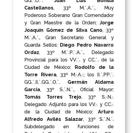
GG⸫O⸫
Juan Luis Bonilla
Castellanos
, 33º M⸫A⸫, Muy
Poderoso Soberano Gran Comendador
y Gran Maestre de la Orden;
Jorge
Joaquín Gómez de Silva Cano
, 33º
M⸫A⸫, Gran Secretario General y
Guarda Sellos;
Diego Pedro Navarro
Ordaz
, 33º M⸫P⸫A⸫, Delegado
Provincial para los VV⸫ y CC⸫ de la
Ciudad de México;
Rodolfo de la
Torre Rivera
, 33º M.·.A.·.; los
II⸫PP⸫
GG⸫II⸫GG⸫O⸫
Germán Aldama
García
, 33º S⸫N⸫, Oficial Mayor;
Tomás Torres Trejo
, 33º S.·.N.·.
Delegado Adjunto para los VV.·. y CC.·.
de la Ciudad de México;
Arturo
Alfredo Avilés Salazar
, 33º S⸫N⸫
Subdelegado en funciones de