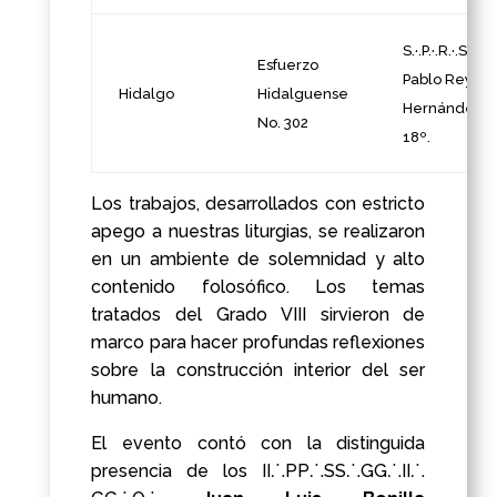
S.·.P.·.R.·.S.·.
Esfuerzo
Pablo Reyes
Hidalgo
Hidalguense
Hernández,
No. 302
18º.
Los trabajos, desarrollados con estricto
apego a nuestras liturgias, se realizaron
en un ambiente de solemnidad y alto
contenido folosófico. Los temas
tratados del Grado VIII sirvieron de
marco para hacer profundas reflexiones
sobre la construcción interior del ser
humano.
El evento contó con la distinguida
presencia de los I
I⸫PP⸫SS⸫GG⸫II⸫