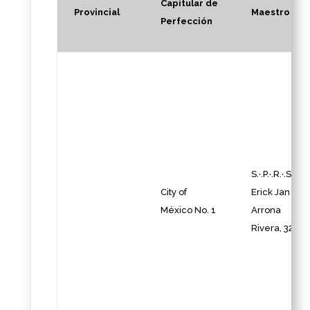
Capitular de
Provincial
Maestro
Perfección
S.·.P.·.R.·.S.·.
City of
Erick Jan
México No. 1
Arrona
Rivera, 32º.