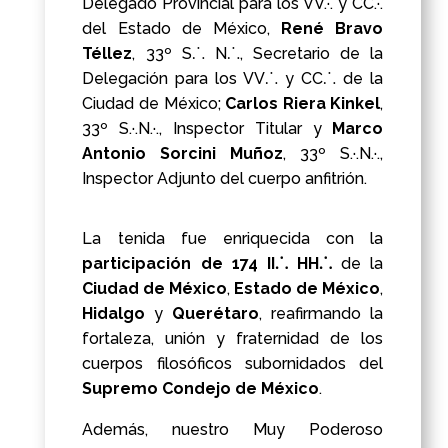
Delegado Provincial para los VV.·. y CC.·.
del Estado de México,
René Bravo
Téllez
, 33º S⸫ N⸫, Secretario de la
Delegación para los VV⸫ y CC⸫ de la
Ciudad de México;
Carlos Riera Kinkel
,
33º S.·.N.·., Inspector Titular y
Marco
Antonio Sorcini Muñoz
, 33º S.·.N.·.,
Inspector Adjunto del cuerpo anfitrión.
La tenida fue enriquecida con la
participación de 174 II⸫ HH⸫
de la
Ciudad de México
,
Estado de México
,
Hidalgo
y
Querétaro
, reafirmando la
fortaleza, unión y fraternidad de los
cuerpos filosóficos subornidados del
Supremo Condejo de México
.
Además, nuestro Muy Poderoso