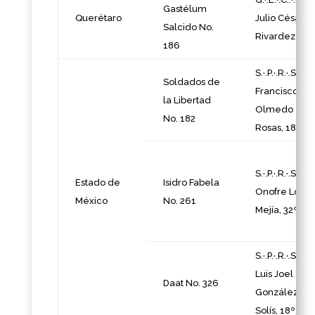
Gastélum
Querétaro
Julio César
Salcido No.
Rivardez 30°
186
S.·.P.·.R.·.S.·.
Soldados de
Francisco
la Libertad
Olmedo
No. 182
Rosas, 18º.
S.·.P.·.R.·.S.·.
Estado de
Isidro Fabela
Onofre Lópe
México
No. 261
Mejía, 32º.
S.·.P.·.R.·.S.·.
Luis Joel
Daat No. 326
González
Solís, 18º.