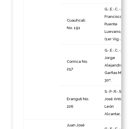
G.·.E.·.C..·.K..·.
Francisco
Cuauhcali
Puente
No. 191
Luevano, 30º
(1er Vig.·.).
G.·.E.·.C..·.K..·.
Jorge
Corinca No.
Alejandro
257
Garfias Mena
30º.
S.·.P.·.R.·.S.·.
Eranguti No.
José Antonio
226
León
Alcantar, 18º.
Juan José
G.·.E.·.C..·.K..·.