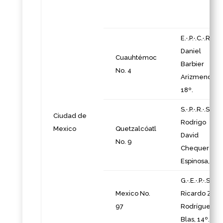
E.·.P.·.C.·.R.·.
Daniel
Cuauhtémoc
Barbier
No. 4
Arizmendi,
18º.
S.·.P.·.R.·.S.·.
Ciudad de
Rodrigo
Mexico
Quetzalcóatl
David
No. 9
Chequer
Espinosa, 32º
G.·.E.·.P.·.S.·.M.·
Mexico No.
Ricardo Zoe
97
Rodríguez
Blas, 14º.