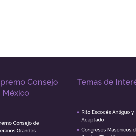
premo Consejo
Temas de Inter
 México
Rito Escocés Antiguo y
Aceptado
remo Consejo de
Congresos Masónicos d
eranos Grandes