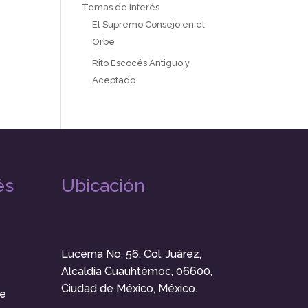
Temas de Interés
El Supremo Consejo en el
Orbe
Rito Escocés Antiguo y
Aceptado
és
Ubicación
Lucerna No. 56, Col. Juárez,
Alcaldía Cuauhtémoc, 06600,
Ciudad de México, México.
e