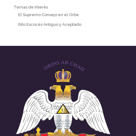
Temas de Interés
El Supremo Consejo en el Orbe
Rito Escocés Antiguo y Aceptado