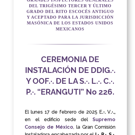
GRANDES INSPECTORES GENERALES
DEL TRIGÉSIMO TERCER Y ÚLTIMO
GRADO DEL RITO ESCOCÉS ANTIGUO
Y ACEPTADO PARA LA JURISDICCIÓN
MASÓNICA DE LOS ESTADOS UNIDOS
MEXICANOS
CEREMONIA DE
INSTALACIÓN DE DDIG.·.
Y OOF.·. DE LA S.·. L.·. C.·.
P.·. “ERANGUTI” No 226.
El lunes 17 de febrero de 2025 E
.·.
V
.·.,
en el edificio sede del
Supremo
Consejo de México
, la Gran Comisión
Instaladora encabezada por el
I.·. P.·. S.·.