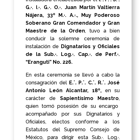
G.·. I.·. G.·. O.·. Juan Martín Valtierra
Nájera, 33º M.·. A.·., Muy Poderoso
Soberano Gran Comendador y Gran
Maestre de la Orden
, tuvo a bien
conducir la solemne ceremonia de
instalación de
Dignatarios y Oficiales
de la Sub.·. Log.·. Cap.·. de Perf.·.
“Eranguti” No. 226.
En esta ceremonia se llevó a cabo la
consagración del
E⸫ P⸫ C⸫ R⸫
José
Antonio León Alcantar, 18º,
en su
carácter de
Sapientísimo Maestro
,
quien tomó posesión de su encargo
acompañado por sus Dignatarios y
Oficiales, electos conforme a los
Estatutos del Supremo Consejo de
México, para dirigir esta Sub.·. Log.·.