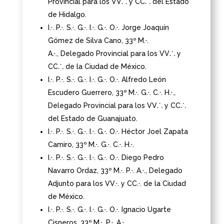
Provincial para los VV⸫ y CC⸫ del Estado
de Hidalgo.
I.·. P.·. S.·. G.·. I.·. G.·. O.·. Jorge Joaquín
Gómez de Silva Cano, 33º M.·.
A.·., Delegado Provincial para los VV⸫ y
CC⸫ de la Ciudad de México.
I.·. P.·. S.·. G.·. I.·. G.·. O.·. Alfredo León
Escudero Guerrero, 33º M.·. G.·. C.·. H.·.,
Delegado Provincial para los VV⸫ y CC⸫
del Estado de Guanajuato.
I.·. P.·. S.·. G.·. I.·. G.·. O.·. Héctor Joel Zapata
Camiro, 33º M.·. G.·. C.·. H.·.
I.·. P.·. S.·. G.·. I.·. G.·. O.·. Diego Pedro
Navarro Ordaz, 33º M.·. P.·. A.·., Delegado
Adjunto para los VV.·. y CC.·. de la Ciudad
de México.
I.·. P.·. S.·. G.·. I.·. G.·. O.·. Ignacio Ugarte
Cisneros, 33º M.·. P.·. A.·.,