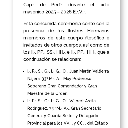
Cap.·. de Perf.·. durante el
ciclo
masónico 2025 – 2026 E
.·.
V
.·.
Esta concurrida ceremonia contó con la
presencia de los Ilustres Hermanos
miembros de este cuerpo filosófico e
invitados de otros cuerpos, así como de
los II.·. PP.·. SS.·. HH.·. e II.·. PP.·. HH.·. que a
continuación se relacionan:
I.·. P.·. S.·. G.·. I.·. G.·. O.·. Juan Martín Valtierra
Nájera, 33º M.·. A.·., Muy Poderoso
Soberano Gran Comendador y Gran
Maestre de la Orden.
I.·. P.·. S.·. G.·. I.·. G.·. O.·. Wilbert Arcila
Rodriguez, 33º M.·. A.·., Gran Secretario
General y Guarda Sellos y Delegado
Provincial para los VV⸫ y CC⸫ del Estado