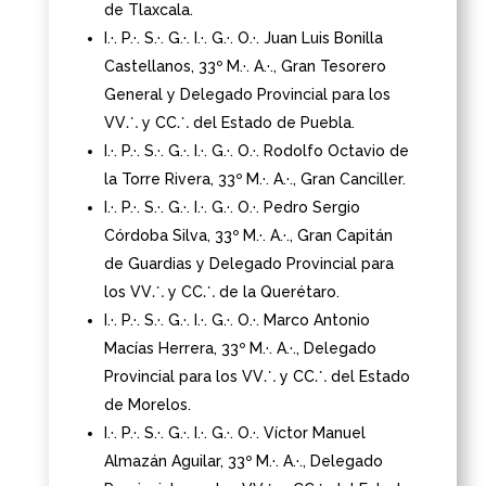
de Tlaxcala.
I.·. P.·. S.·. G.·. I.·. G.·. O.·. Juan Luis Bonilla
Castellanos, 33º M.·. A.·., Gran Tesorero
General y Delegado Provincial para los
VV⸫ y CC⸫ del Estado de Puebla.
I.·. P.·. S.·. G.·. I.·. G.·. O.·. Rodolfo Octavio de
la Torre Rivera, 33º M.·. A.·., Gran Canciller.
I.·. P.·. S.·. G.·. I.·. G.·. O.·. Pedro Sergio
Córdoba Silva, 33º M.·. A.·., Gran Capitán
de Guardias y Delegado Provincial para
los VV⸫ y CC⸫ de la Querétaro.
I.·. P.·. S.·. G.·. I.·. G.·. O.·. Marco Antonio
Macías Herrera, 33º M.·. A.·., Delegado
Provincial para los VV⸫ y CC⸫ del Estado
de Morelos.
I.·. P.·. S.·. G.·. I.·. G.·. O.·. Víctor Manuel
Almazán Aguilar, 33º M.·. A.·., Delegado