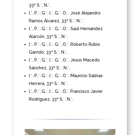
33º S⸫ N⸫
I⸫ P⸫ G⸫ I⸫ G⸫ O⸫ José Alejandro
Ramos Álvarez, 33º S⸫ N⸫
I⸫ P⸫ G⸫ I⸫ G⸫ O⸫
Saúl Hernández
Alarcón
, 33º S⸫ N⸫
I⸫ P⸫ G⸫ I⸫ G⸫ O⸫ Roberto Rubio
Garrido
, 33º S⸫ N⸫
I⸫ P⸫ G⸫ I⸫ G⸫ O⸫ Jesús Macedo
Sánchez,
33º S⸫ N⸫
I⸫ P⸫ G⸫ I⸫ G⸫ O⸫ Mauricio Salinas
Herrera,
33º S⸫ N⸫
I⸫ P⸫ G⸫ I⸫ G⸫ O⸫ Francisco Javier
Rodríguez,
33º S⸫ N⸫