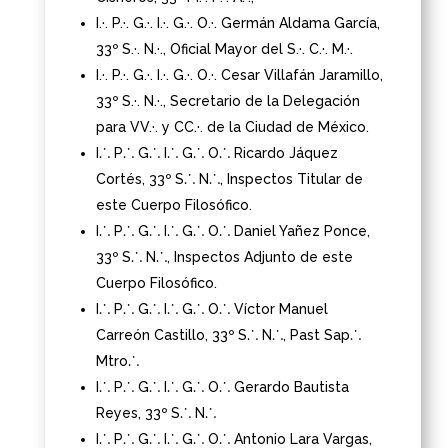
I.·. P.·. G.·. I.·. G.·. O.·. Germán Aldama García,
33º S.·. N.·., Oficial Mayor del S.·. C.·. M.·.
I.·. P.·. G.·. I.·. G.·. O.·. Cesar Villafán Jaramillo,
33º S.·. N.·., Secretario de la Delegación
para VV.·. y CC.·. de la Ciudad de México.
I⸫ P⸫ G⸫ I⸫ G⸫ O⸫ Ricardo Jáquez
Cortés,
33º S⸫ N⸫, Inspectos Titular de
este Cuerpo Filosófico.
I⸫ P⸫ G⸫ I⸫ G⸫ O⸫ Daniel Yañez Ponce,
33º S⸫ N⸫, Inspectos Adjunto de este
Cuerpo Filosófico.
I⸫ P⸫ G⸫ I⸫ G⸫ O⸫ Víctor Manuel
Carreón Castillo, 33º S⸫ N⸫, Past Sap⸫
Mtro⸫
I⸫ P⸫ G⸫ I⸫ G⸫ O⸫ Gerardo Bautista
Reyes,
33º S⸫ N⸫
I⸫ P⸫ G⸫ I⸫ G⸫ O⸫ Antonio Lara Vargas,