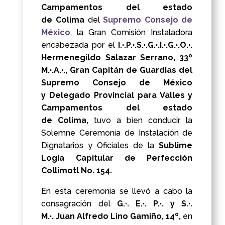
Campamentos del estado
de Colima
del
Supremo Consejo de
México
, la Gran Comisión Instaladora
encabezada por el
I.·.P.·.S.·.G.·.I.·.G.·.O.·.
Hermenegildo Salazar Serrano, 33º
M.·.A.·.,
Gran Capitán de Guardias del
Supremo Consejo de México
y Delegado Provincial para Valles y
Campamentos del estado
de Colima,
tuvo a bien conducir la
Solemne Ceremonia de Instalación de
Dignatarios y Oficiales de la
Sublime
Logia Capitular de Perfección
Collimotl No. 154.
En esta ceremonia se llevó a cabo la
consagración del
G.·. E.·. P.·. y S.·.
M.·. Juan Alfredo Lino Gamiño, 14º,
en