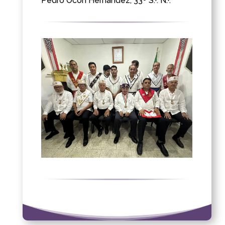
Pedro Ocón Hernández, 33º S.·. N.·.