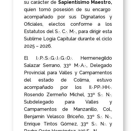
su carácter de
Sapientísimo Maestro,
quien tomó posesión de su encargo
acompañado por sus Dignatarios y
Oficiales, electos conforme a los
Estatutos del S.·. C.·. M.·., para dirigir esta
Sublime Logia Capitular durante el ciclo
2025 – 2026.
El I.·.P.·.S.·.G.·.I.·.G.·.O.·. Hermenegildo
Salazar Serrano, 33º M.·.A.·., Delegado
Provincial para Valles y Campamentos
del estado de Colima, estuvo
acompañado por los II.·.PP.·.HH.·.
Rosendo Zermeño Michel, 33º S.·. N.·.
Subdelegado para Valles y
Campamentos de Manzanillo, Col.,
Benjamín Velasco Briceño, 33º S.·. N.·.,
Enrique Tintos Gómez, 33º S.·. N.·. y