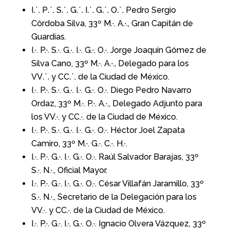
I⸫ P⸫ S⸫ G⸫ I⸫ G⸫ O⸫ Pedro Sergio
Córdoba Silva, 33º M.·. A.·.,
Gran Capitán de
Guardias.
I.·. P.·. S.·. G.·. I.·. G.·. O.·. Jorge Joaquín Gómez de
Silva Cano, 33º M.·. A.·.,
Delegado para los
VV⸫ y CC⸫ de la Ciudad de México.
I.·. P.·. S.·. G.·. I.·. G.·. O.·. Diego Pedro Navarro
Ordaz, 33º M.·. P.·. A.·., Delegado Adjunto para
los VV.·. y CC.·. de la Ciudad de México.
I.·. P.·. S.·. G.·. I.·. G.·. O.·.
Héctor Joel Zapata
Camiro, 33º M.·. G.·. C.·. H.·.
I.·. P.·. G.·. I.·. G.·. O.·. Raúl Salvador Barajas, 33º
S.·. N.·., Oficial Mayor.
I.·. P.·. G.·. I.·. G.·. O.·.
César Villafán Jaramillo, 33º
S.·. N.·., Secretario de la Delegación para los
VV.·. y CC.·. de la Ciudad de México.
I.·. P.·. G.·. I.·. G.·. O.·.
Ignacio Olvera Vázquez, 33º