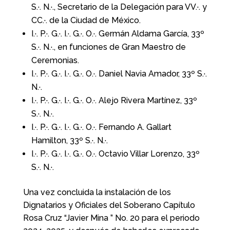
S.·. N.·., Secretario de la Delegación para VV.·. y
CC.·. de la Ciudad de México.
I.·. P.·. G.·. I.·. G.·. O.·.
Germán Aldama García, 33º
S.·. N.·., en funciones de Gran Maestro de
Ceremonias.
I.·. P.·. G.·. I.·. G.·. O.·.
Daniel Navia Amador, 33º S.·.
N.·.
I.·. P.·. G.·. I.·. G.·. O.·.
Alejo Rivera Martínez,
33º
S.·. N.·.
I.·. P.·. G.·. I.·. G.·. O.·. Fernando A. Gallart
Hamilton,
3
3º S.·. N.·.
I.·. P.·. G.·. I.·. G.·. O.·.
Octavio Villar Lorenzo,
33º
S.·. N.·.
Una vez concluida la instalación de los
Dignatarios y Oficiales del Soberano Capítulo
Rosa Cruz “Javier Mina ” No. 20 para el periodo