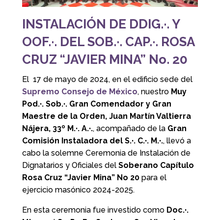
INSTALACIÓN DE DDIG.·. Y
OOF.·. DEL SOB.·. CAP.·. ROSA
CRUZ “JAVIER MINA” No. 20
El 17 de mayo de 2024, en el edificio sede del
Supremo Consejo de México
,
nuestro
Muy
Pod
.·.
Sob
.·.
Gran Comendador y Gran
Maestre de la Orden, Juan Martín Valtierra
Nájera, 33º M
.·.
A
.·.
, acompañado de la
Gran
Comisión Instaladora del S
.·.
C
.·.
M
.·.
,
llevó a
cabo la solemne Ceremonia de Instalación de
Dignatarios y Oficiales del
Soberano Capítulo
Rosa Cruz “Javier Mina” No 20
para el
ejercicio masónico 2024-2025.
En esta ceremonia fue investido como
Doc.·.