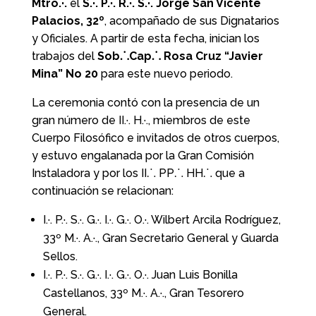
Mtro.·.
el
S.·. P.·. R.·. S.·. Jorge San Vicente
Palacios, 32º
, acompañado de sus Dignatarios
y Oficiales.
A partir de esta fecha, inician los
trabajos del
Sob⸫Cap⸫ Rosa Cruz “Javier
Mina” No 20
para este nuevo periodo.
La ceremonia contó con la presencia de un
gran número de II.·. H.·., miembros de este
Cuerpo Filosófico e invitados de otros cuerpos,
y estuvo engalanada por la Gran Comisión
Instaladora y por los II⸫ PP⸫ HH⸫ que a
continuación se relacionan:
I.·. P.·. S.·. G.·. I.·. G.·. O.·.
Wilbert Arcila Rodríguez,
33º M
.·.
A.·., Gran Secretario General y Guarda
Sellos.
I.·. P.·. S.·. G.·. I.·. G.·. O.·.
Juan Luis Bonilla
Castellanos, 33º M
.·.
A.·., Gran Tesorero
General.