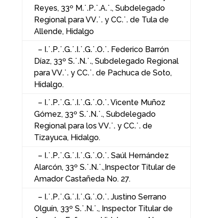
Reyes, 33º M⸫P⸫A⸫, Subdelegado
Regional para VV⸫ y CC⸫ de Tula de
Allende, Hidalgo
– I⸫P⸫G⸫I⸫G⸫O⸫ Federico Barrón
Díaz, 33º S⸫N⸫, Subdelegado Regional
para VV⸫ y CC⸫ de Pachuca de Soto,
Hidalgo.
– I⸫P⸫G⸫I⸫G⸫O⸫ Vicente Muñoz
Gómez, 33º S⸫N⸫, Subdelegado
Regional para los VV⸫ y CC⸫ de
Tizayuca, Hidalgo.
– I⸫P⸫G⸫I⸫G⸫O⸫ Saúl Hernández
Alarcón, 33º S⸫N⸫,Inspector Titular de
Amador Castañeda No. 27.
– I⸫P⸫G⸫I⸫G⸫O⸫ Justino Serrano
Olguín, 33º S⸫N⸫, Inspector Titular de