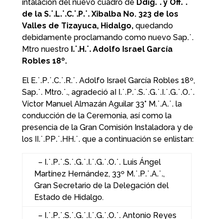
intalación del nuevo cuadro de
Ddig⸫ y Off⸫
de la S⸫L⸫C⸫P⸫ Xibalba No. 323 de los
Valles de Tizayuca, Hidalgo,
quedando
debidamente proclamando como nuevo Sap⸫
Mtro nuestro
I⸫H⸫ Adolfo Israel García
Robles 18º.
E
l E⸫P⸫C⸫R⸫ Adolfo Israel García Robles 18º,
Sap⸫ Mtro⸫, agradeció aI I⸫P⸫S⸫G⸫I⸫G⸫O⸫
Víctor Manuel Almazán Aguilar 33° M⸫A⸫ la
conducción de la Ceremonia, así como la
presencia de la Gran Comisión Instaladora y de
los II⸫PP⸫HH⸫ que a continuación se enlistan:
– I⸫P⸫S⸫G⸫I⸫G⸫O⸫ Luis Ángel
Martínez Hernández, 33º M⸫P⸫A⸫,
Gran Secretario de la Delegación del
Estado de Hidalgo.
– I⸫P⸫S⸫G⸫I⸫G⸫O⸫ Antonio Reyes