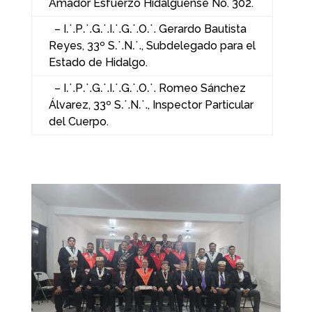
Amador Esfuerzo Hidalguense No. 302.
– I⸫P⸫G⸫I⸫G⸫O⸫ Gerardo Bautista
Reyes, 33º S⸫N⸫, Subdelegado para el
Estado de Hidalgo.
– I⸫P⸫G⸫I⸫G⸫O⸫ Romeo Sánchez
Álvarez, 33º S⸫N⸫, Inspector Particular
del Cuerpo.