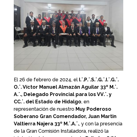
El 26 de febrero de 2024, el
I⸫P⸫S⸫G⸫I⸫G⸫
O⸫ Víctor Manuel Almazán Aguilar 33º M⸫
A⸫, Delegado Provincial para los VV⸫ y
CC⸫ del Estado de Hidalgo
, en
representación de nuestro
Muy Poderoso
Soberano Gran Comendador, Juan Martin
Valtierra Najera 33º M⸫A⸫
, y con la presencia
de la Gran Comisión Instaladora, realizó la