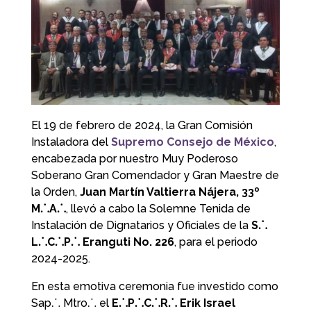
El 19 de febrero de 2024, la Gran Comisión
Instaladora del
Supremo Consejo de México
,
encabezada por nuestro Muy Poderoso
Soberano Gran Comendador y Gran Maestre de
la Orden,
Juan Martín Valtierra Nájera, 33º
M⸫A⸫
, llevó a cabo la Solemne Tenida de
Instalación de Dignatarios y Oficiales de la
S⸫
L⸫C⸫P⸫ Eranguti No. 226
, para el periodo
2024-2025.
En esta emotiva ceremonia fue investido como
Sap⸫ Mtro⸫ el
E⸫P⸫C⸫R⸫ Erik Israel