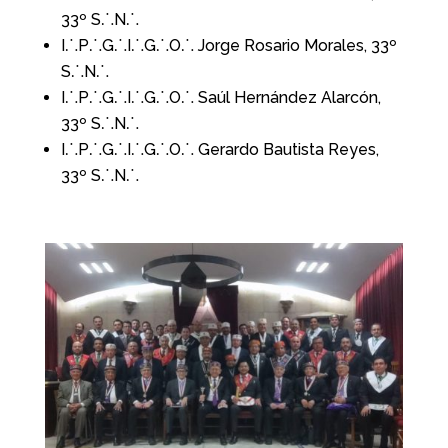
33º S⸫N⸫
I⸫P⸫G⸫I⸫G⸫O⸫
Jorge Rosario Morales,
33º
S⸫N⸫
I⸫P⸫G⸫I⸫G⸫O⸫ Saúl Hernández Alarcón,
33º S⸫N⸫
I⸫P⸫G⸫I⸫G⸫O⸫ Gerardo Bautista Reyes,
33º S⸫N⸫