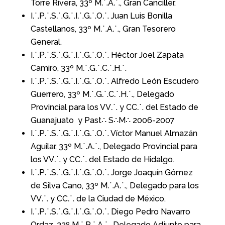
Torre Rivera, 33º M⸫A⸫, Gran Canciller.
I⸫P⸫S⸫G⸫I⸫G⸫O⸫ Juan Luis Bonilla
Castellanos, 33º M⸫A⸫, Gran Tesorero
General.
I⸫P⸫S⸫G⸫I⸫G⸫O⸫ Héctor Joel Zapata
Camiro, 33º M⸫G⸫C⸫H⸫
I⸫P⸫S⸫G⸫I⸫G⸫O⸫ Alfredo León Escudero
Guerrero, 33º M⸫G⸫C⸫H⸫, Delegado
Provincial para los VV⸫ y CC⸫ del Estado de
Guanajuato y Past∴ S∴M∴ 2006-2007
I⸫P⸫S⸫G⸫I⸫G⸫O⸫ Víctor Manuel Almazán
Aguilar, 33º M⸫A⸫, Delegado Provincial para
los VV⸫ y CC⸫ del Estado de Hidalgo.
I⸫P⸫S⸫G⸫I⸫G⸫O⸫ Jorge Joaquín Gómez
de Silva Cano, 33º M⸫A⸫, Delegado para los
VV⸫ y CC⸫ de la Ciudad de México.
I⸫P⸫S⸫G⸫I⸫G⸫O⸫ Diego Pedro Navarro
Ordaz, 33º M⸫P⸫A⸫, Delegado Adjunto para