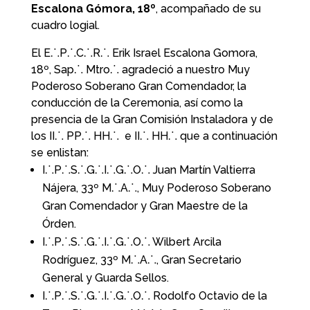
Escalona Gómora
, 18º
, acompañado de su
cuadro logial.
El E⸫P⸫C⸫R⸫ Erik Israel Escalona Gomora,
18º, Sap⸫ Mtro⸫ agradeció a nuestro Muy
Poderoso Soberano Gran Comendador, la
conducción de la Ceremonia, así como la
presencia de la Gran Comisión Instaladora y de
los II⸫ PP⸫ HH⸫ e II⸫ HH⸫ que a continuación
se enlistan:
I⸫P⸫S⸫G⸫I⸫G⸫O⸫ Juan Martín Valtierra
Nájera, 33º M⸫A⸫, Muy Poderoso Soberano
Gran Comendador y Gran Maestre de la
Órden.
I⸫P⸫S⸫G⸫I⸫G⸫O⸫ Wilbert Arcila
Rodríguez, 33º M⸫A⸫, Gran Secretario
General y Guarda Sellos.
I⸫P⸫S⸫G⸫I⸫G⸫O⸫ Rodolfo Octavio de la