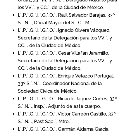
los VV⸫ y CC⸫ de la Ciudad de México.
I⸫P⸫G⸫I⸫G⸫O⸫ Raúl Salvador Barajas, 33º
S⸫N⸫, Oficial Mayor del S⸫C⸫M⸫
I⸫P⸫G⸫I⸫G⸫O⸫
Ignacio Olvera Vázquez
,
Secretario de la Delegación para los VV⸫ y
CC⸫ de la Ciudad de México.
I⸫P⸫G⸫I⸫G⸫O⸫
Cesar Villafán Jaramillo
,
Secretario de la Delegación para los VV⸫ y
CC⸫ de la Ciudad de México.
I⸫P⸫G⸫I⸫G⸫O⸫ Enrique Velazco Portugal,
33º S⸫N⸫, Coordinador Nacional de la
Sociedad Cívica de México.
I⸫P⸫G⸫I⸫G⸫O⸫ Ricardo Jáquez Cortés, 33º
S⸫N⸫, Insp⸫ Adjunto de este cuerpo.
I⸫P⸫G⸫I⸫G⸫O⸫ Víctor Carreón Castillo, 33º
S⸫N⸫, Past Sap
⸫
Mtro
⸫
I⸫P⸫G⸫I⸫G⸫O⸫ Germán Aldama García,