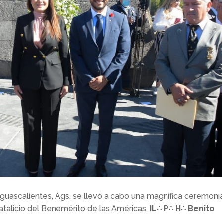
Aguascalientes, Ags. se llevó a cabo una magnifica ceremoni
atalicio del Benemérito de las Américas,
IL∴ P∴ H∴ Benito