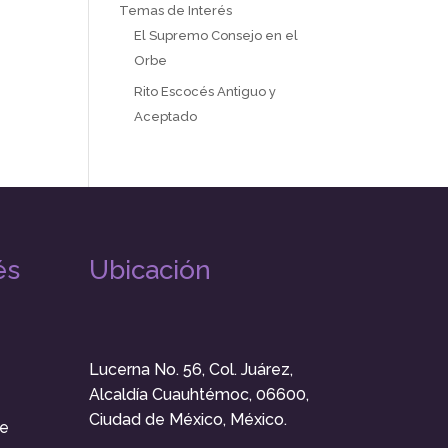
Temas de Interés
El Supremo Consejo en el
Orbe
Rito Escocés Antiguo y
Aceptado
és
Ubicación
Lucerna No. 56, Col. Juárez,
Alcaldía Cuauhtémoc, 06600,
Ciudad de México, México.
e