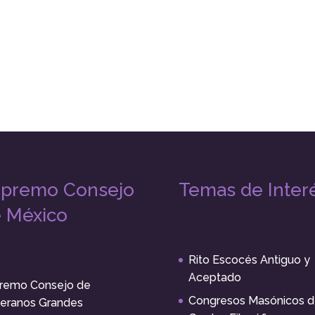
premo Consejo
Temas de Inter
 México
Rito Escocés Antiguo y
Aceptado
remo Consejo de
Congresos Masónicos d
eranos Grandes