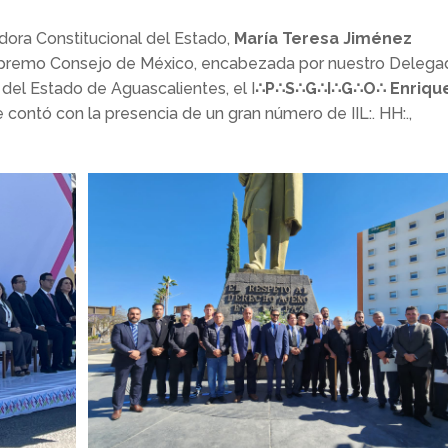
dora Constitucional del Estado,
María Teresa Jiménez
 Supremo Consejo de México, encabezada por nuestro Deleg
del Estado de Aguascalientes, el I
∴P∴S∴G∴I∴G∴O∴ Enriqu
contó con la presencia de un gran número de IIL:. HH:.,