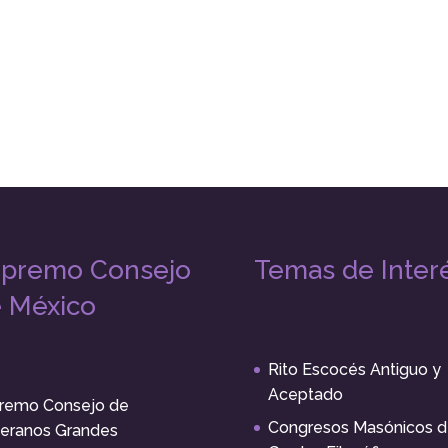
premo Consejo
Temas de Inter
 México
Rito Escocés Antiguo y
Aceptado
remo Consejo de
Congresos Masónicos d
eranos Grandes