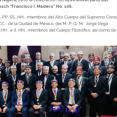
ch “Francisco I. Madero” No. 106.
.·.PP.·.SS.·.HH.·. miembros del Alto Cuerpo del Supremo Cons
.·. de la Ciudad de México, del M.·.P.·.G.·.M.·. Jorge Vega
.HH.·. e II.·.HH.·. miembros del Cuerpo Filosófico, así como de