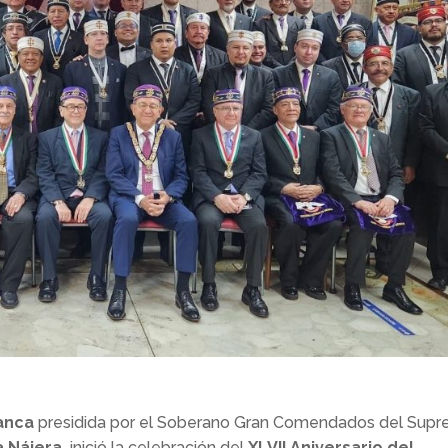
anca
presidida por el Soberano Gran Comendados del Sup
a Nájera,
inició
la celebración del
XLVII Aniversario del