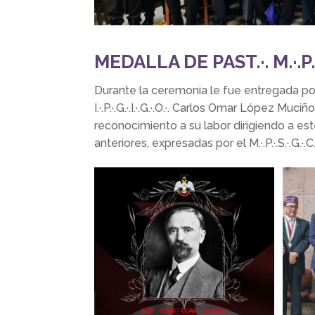
MEDALLA DE PAST.·. M.·.P.·.
Durante la ceremonia le fue entregada por nuest
I.·.P.·.G.·.I.·.G.·.O.·. Carlos Omar López 
reconocimiento a su labor dirigiendo a es
anteriores, expresadas por el M.·.P.·.S.·.G.·.C