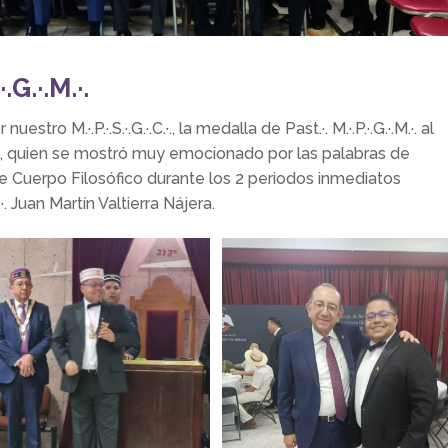
G.·.M.·.
ro M.·.P.·.S.·.G.·.C.·., la medalla de Past.·. M.·.P.·.G.·.M.·. al
Muciño, quien se mostró muy emocionado por las palabras de
te Cuerpo Filosófico durante los 2 periodos inmediatos
.·. Juan Martín Valtierra Nájera.