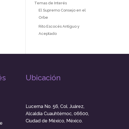
Temas de Interés
El Supremo Consejo en el
Orbe
Rito Escocés Antiguo y
Aceptado
és
Ubicación
Lucerna No. 56, Col. Juárez,
Alcaldía Cuauhtémoc, 06600,
Ciudad de México, México.
e