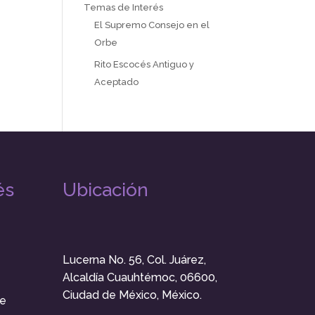
Temas de Interés
El Supremo Consejo en el
Orbe
Rito Escocés Antiguo y
Aceptado
és
Ubicación
Lucerna No. 56, Col. Juárez,
Alcaldía Cuauhtémoc, 06600,
Ciudad de México, México.
e