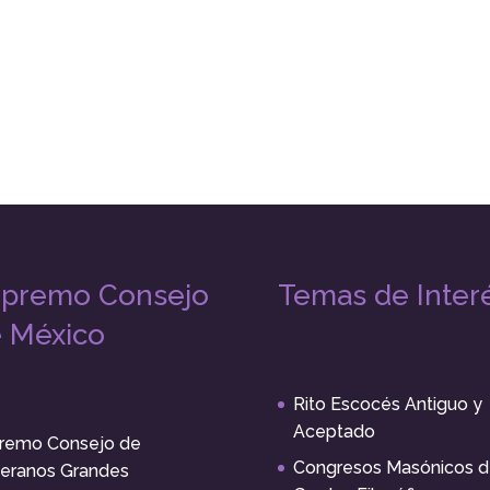
premo Consejo
Temas de Inter
 México
Rito Escocés Antiguo y
Aceptado
remo Consejo de
Congresos Masónicos d
eranos Grandes