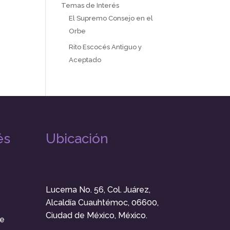
Temas de Interés
El Supremo Consejo en el
Orbe
Rito Escocés Antiguo y
Aceptado
és
Ubicación
Lucerna No. 56, Col. Juárez,
Alcaldía Cuauhtémoc, 06600,
Ciudad de México, México.
e