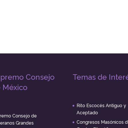
premo Consejo
Temas de Inter
 México
Rito Escocés Antiguo y
Aceptado
remo Consejo de
Congresos Masónicos d
eranos Grandes